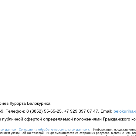
иев Курорта Белокуриха.
69. Телефон: 8 (3852) 55-65-25, +7 929 397 07 47. Email:
belokuriha
я публичной офертой определяемой положениями Гражданского ко
ных данных
Согласие на обработку персональных данных х
. Информация, представленна
ием указанной как таковой. Информация взята со сторонних ресурсов, в связи с чем, аге