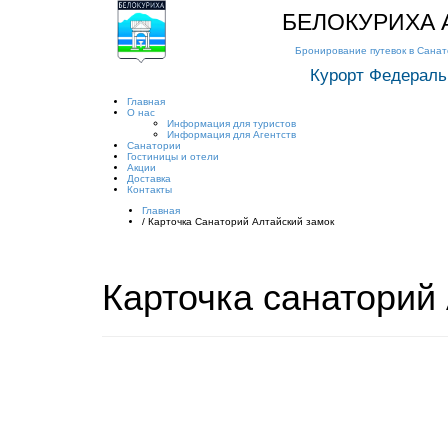
БЕЛОКУРИХА А
Бронирование путевок в Сана
Курорт Федераль
Главная
О нас
Информация для туристов
Информация для Агентств
Санатории
Гостиницы и отели
Акции
Доставка
Контакты
Главная
/
Карточка Санаторий Алтайский замок
Карточка санаторий