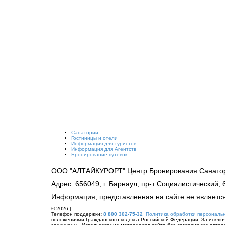
Санатории
Гостиницы и отели
Информация для туристов
Информация для Агентств
Бронирование путевок
ООО "АЛТАЙКУРОРТ" Центр Бронирования Санатор
Адрес: 656049, г. Барнаул, пр-т Социалистический, 
Информация, представленная на сайте не являетс
© 2026 |
Телефон поддержки
:
8 800 302-75-32
Политика обработки персональ
положениями Гражданского кодекса Российской Федерации. За исключен