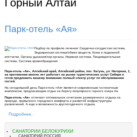
Горный Алтай
Парк-отель «Ая»
Подбор по профилю лечения:
Сердечно-сосудистая система,
Эндокринная система/обмен веществ, Кожи и подкожной
клетчатки, Органы дыхания/лор-органы, Нервная система, Пищеварительная
система, Система кровообращения
Парк-отель «Ая», Алтайский край, Алтайский район, пос. Катунь, ул. Нагорная, 1,
на протяжении многих лет работает на рынке туристических услуг Сибири и
готов предложить вашему вниманию полный спектр услуг по обслуживанию
гостей.
На сегодняшний день Парк-отель «Ая» является современным гостиничным
комплексом, предлагающим отдых на берегу популярного горного озера Ая.
Парк-отель «Ая»
отличает оптимальное сочетание размеренного отдыха на
природе, привычного городского комфорта и развитой инфраструктуры
развлечений. А еще и возможность круглогодичного отдыха.
Подробнее...
САНАТОРИИ БЕЛОКУРИХИ
САНАТОРИЙ РОССИЯ