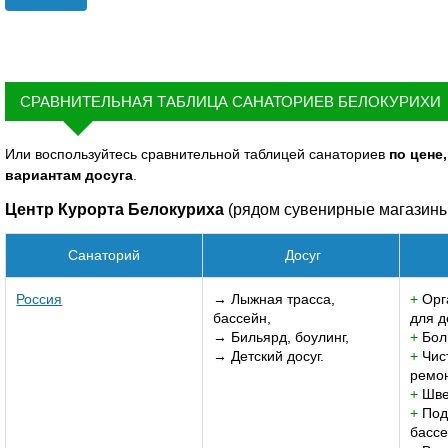
СРАВНИТЕЛЬНАЯ ТАБЛИЦА САНАТОРИЕВ БЕЛОКУРИХИ
Или воспользуйтесь сравнительной таблицей санаториев
по цене
вариантам досуга
.
Центр Курорта Белокуриха
(рядом сувенирные магазины,
Санаторий
Досуг
Россия
→ Лыжная трасса,
+
Орг
бассейн,
для д
→ Бильярд, боулинг,
+
Бол
→ Детский досуг.
+
Чис
ремон
+
Шве
+
Под
басс