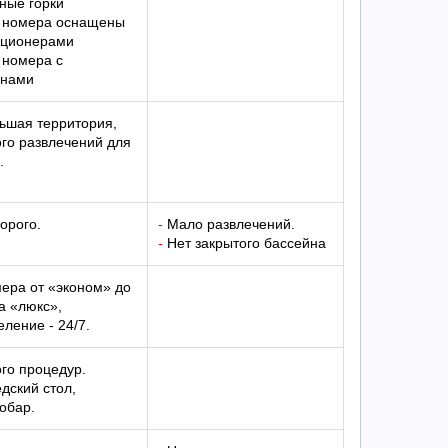
ные горки
 номера оснащены
иционерами
 номера с
онами
ьшая территория,
го развлечений для
.
орого.
-
Мало развлечений.
-
Нет закрытого бассейна
ера от «эконом» до
а «люкс»,
ление - 24/7.
го процедур.
дский стол,
обар.