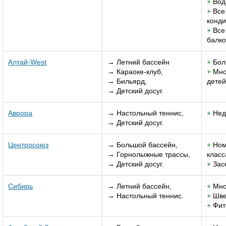
+
Вод
+
Все
конд
+
Все
балк
Алтай-West
→ Летний бассейн
+
Бол
→ Караоке-клуб,
+
Мно
→ Бильярд,
детей
→ Детский досуг.
Аврора
→ Настольный теннис,
+
Нед
→ Детский досуг.
Центросоюз
→ Большой бассейн,
+
Ном
→ Горнолыжные трассы,
класс
→ Детский досуг.
+
Засе
Сибирь
→ Летний бассейн,
+
Мно
→ Настольный теннис.
+
Шве
+
Фит