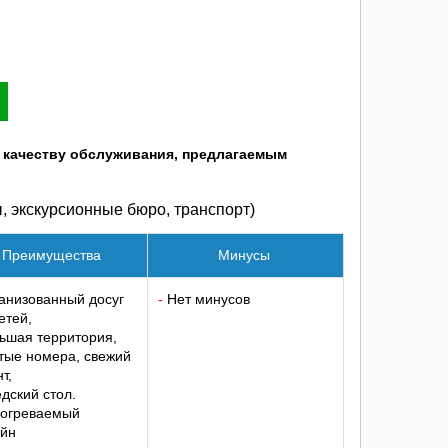
, качеству обслуживания, предлагаемым
 экскурсионные бюро, транспорт)
Преимущества
Минусы
анизованный досуг
-
Нет минусов
етей,
ьшая территория,
тые номера, свежий
т,
дский стол.
огреваемый
ейн