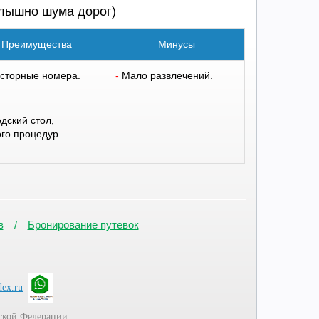
слышно шума дорог)
Преимущества
Минусы
сторные номера.
-
Мало развлечений.
дский стол,
го процедур.
в
Бронирование путевок
dex.ru
ской Федерации.