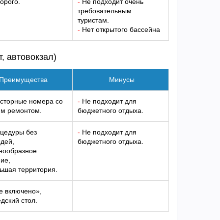
орого.
-
Не подходит очень
требовательным
туристам.
-
Нет открытого бассейна
т, автовокзал)
Преимущества
Минусы
сторные номера со
-
Не подходит для
им ремонтом.
бюджетного отдыха.
цедуры без
-
Не подходит для
дей,
бюджетного отдыха.
нообразное
ие,
ьшая территория.
е включено»,
дский стол.