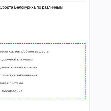
Курорта Белокуриха по различным
нная система/обмен веществ
подкожной клетчатки
двигательный аппарат
огические заболевания
овая система
 заболевания