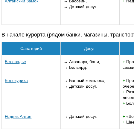
Алтайский Замок
→ Бассейн,
+
Нед
→ Детский досуг.
В начале курорта (рядом банки, магазины, транспор
Санаторий
Досуг
Беловодье
→ Аквапарк, бани,
+
Про
→ Бильярд.
свеж
Белокуриха
→ Банный комплекс,
+
Про
→ Детский досуг.
очере
+
Раз
лечен
+
Бол
Родник Алтая
→ Детский досуг.
+
«Вс
+
Шве