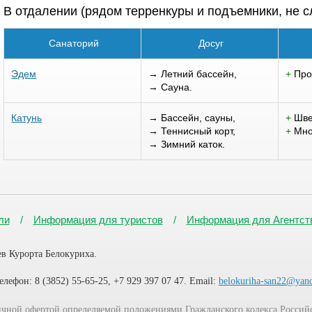
В отдалении (рядом терренкуры и подъемники, не 
Санаторий
Досуг
Эдем
→ Летний бассейн,
+
Про
→ Сауна.
Катунь
→ Бассейн, сауны,
+
Шве
→ Теннисный корт,
+
Мно
→ Зимний каток.
ли
Информация для туристов
Информация для Агентст
 Курорта Белокуриха.
елефон: 8 (3852) 55-65-25, +7 929 397 07 47. Email:
belokuriha-san22@yan
личной офертой определяемой положениями Гражданского кодекса Россий